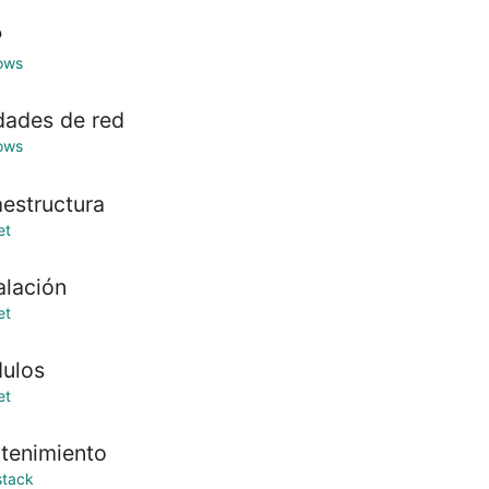
P
ows
dades de red
ows
aestructura
et
alación
et
ulos
et
tenimiento
stack