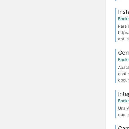
Inst
Book
Para 
https
apt in
Conf
Book
Apach
conte
docum
Inte
Book
Una v
que e
Cam