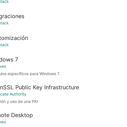
stack
egraciones
stack
tomización
stack
dows 7
ows
ulos específicos para Windows 7.
nSSL Public Key Infrastructure
icate Authority
ión y uso de una PKI
ote Desktop
ows