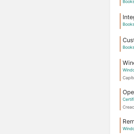
Book
Int
Book
Cus
Book
Win
Wind
Capít
Ope
Certif
Creac
Rem
Wind