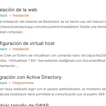
alación de la web
stack
Instalación
la instalación del sistema de Bookstack se ha hecho uso del manual o
://www.bookstackapp.com/docs/admin/installation/ Desde una terminal
stall composer...
iguración de virtual host
stack
Instalación
e Cree un fichero de virtualhost con comando nano /etc/apache2/sit
nido. <VirtualHost *:80> ServerAdmin mail@mail.com DocumentRoo
entacion....
gración con Active Directory
stack
Integraciones
ez haya realizado login con el usuario administrador, es momento de
jecuta bookstack tiene permitida la comunicación por el puerto 389
biar tamaño de SWAP