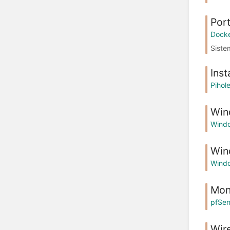
Port
Dock
Siste
Inst
Pihol
Win
Wind
Win
Wind
Mon
pfSe
Wir