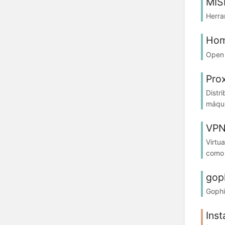
MIS
Herra
Hom
Open 
Pro
Distr
máqui
VP
Virtu
como 
gop
Gophi
Inst