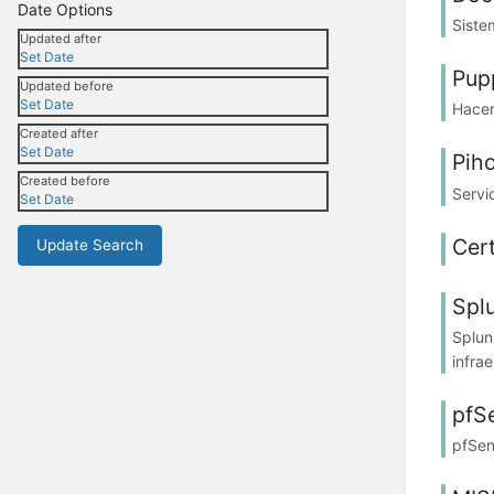
Date Options
Siste
Updated after
Set Date
Pup
Updated before
Set Date
Hacer
Created after
Set Date
Piho
Created before
Servi
Set Date
Cert
Update Search
Spl
Splun
infrae
pfS
pfSen