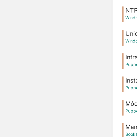
NT
Wind
Uni
Wind
Infr
Pupp
Inst
Pupp
Mód
Pupp
Man
Book