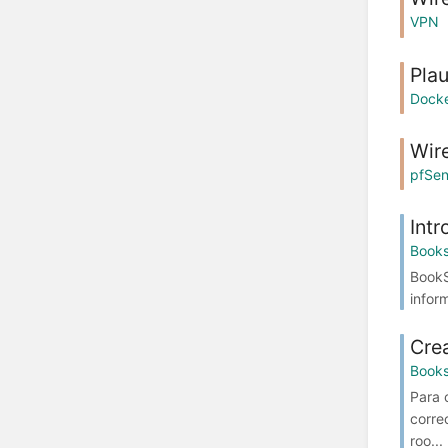
VPN
Plau
Dock
Wir
pfSe
Int
Book
BookS
infor
Cre
Book
Para 
corre
roo...