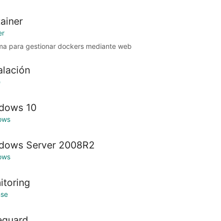
ainer
er
ma para gestionar dockers mediante web
alación
e
dows 10
ows
dows Server 2008R2
ows
itoring
nse
eguard