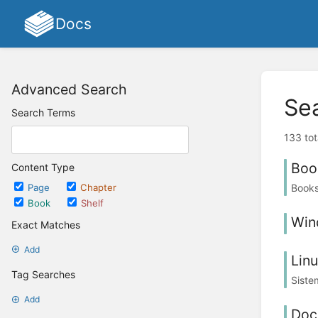
Docs
Advanced Search
Se
Search Terms
133 tot
Boo
Content Type
Books
Page
Chapter
Book
Shelf
Win
Exact Matches
Add
Lin
Tag Searches
Siste
Add
Doc