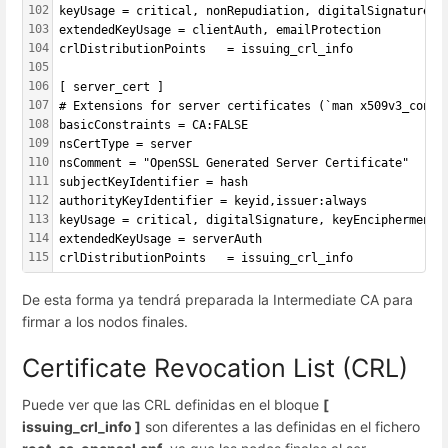
102
keyUsage = critical, nonRepudiation, digitalSignature, 
103
extendedKeyUsage = clientAuth, emailProtection
104
crlDistributionPoints 	= issuing_crl_info
105
106
[ server_cert ]
107
# Extensions for server certificates (`man x509v3_confi
108
basicConstraints = CA:FALSE
109
nsCertType = server
110
nsComment = "OpenSSL Generated Server Certificate"
111
subjectKeyIdentifier = hash
112
authorityKeyIdentifier = keyid,issuer:always
113
keyUsage = critical, digitalSignature, keyEncipherment
114
extendedKeyUsage = serverAuth
115
crlDistributionPoints 	= issuing_crl_info
De esta forma ya tendrá preparada la Intermediate CA para
firmar a los nodos finales.
Certificate Revocation List (CRL)
Puede ver que las CRL definidas en el bloque
[
issuing_crl_info ]
son diferentes a las definidas en el fichero