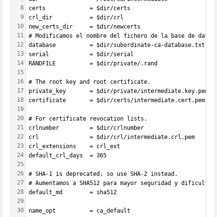
8
certs             = $dir/certs
9
crl_dir           = $dir/crl
10
new_certs_dir     = $dir/newcerts
11
# Modificamos el nombre del fichero de la base de datos
12
database          = $dir/subordinate-ca-database.txt
13
serial            = $dir/serial
14
RANDFILE          = $dir/private/.rand
15
16
# The root key and root certificate.
17
private_key       = $dir/private/intermediate.key.pem
18
certificate       = $dir/certs/intermediate.cert.pem
19
20
# For certificate revocation lists.
21
crlnumber         = $dir/crlnumber
22
crl               = $dir/crl/intermediate.crl.pem
23
crl_extensions    = crl_ext
24
default_crl_days  = 365
25
26
# SHA-1 is deprecated, so use SHA-2 instead.
27
# Aumentamos a SHA512 para mayor seguridad y dificultad
28
default_md        = sha512
29
30
name_opt          = ca_default