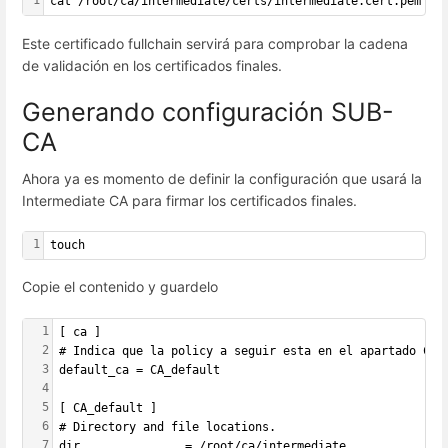
1
cat /root/ca/intermediate/certs/intermediate.cert.pem /r
Este certificado fullchain servirá para comprobar la cadena
de validación en los certificados finales.
Generando configuración SUB-
CA
Ahora ya es momento de definir la configuración que usará la
Intermediate CA para firmar los certificados finales.
1
touch
Copie el contenido y guardelo
1
[ ca ]
2
# Indica que la policy a seguir esta en el apartado CA_
3
default_ca = CA_default
4
5
[ CA_default ]
6
# Directory and file locations.
7
dir               = /root/ca/intermediate