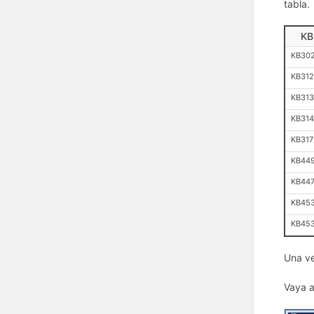
tabla.
KB
KB30
KB312
KB313
KB31
KB31
KB44
KB447
KB45
KB45
Una ve
Vaya 