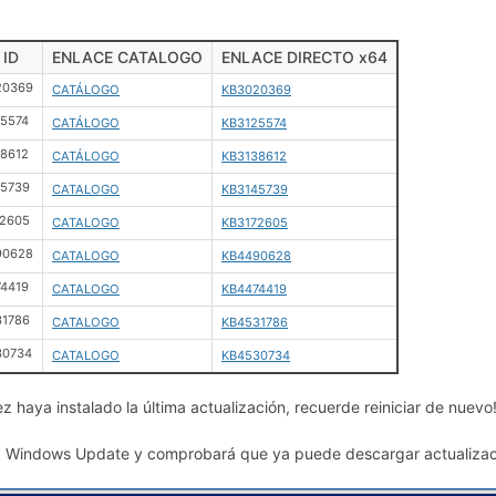
 ID
ENLACE CATALOGO
ENLACE DIRECTO x64
20369
CATÁLOGO
KB3020369
5574
CATÁLOGO
KB3125574
8612
CATÁLOGO
KB3138612
45739
CATALOGO
KB3145739
72605
CATALOGO
KB3172605
90628
CATALOGO
KB4490628
4419
CATALOGO
KB4474419
31786
CATALOGO
KB4531786
30734
CATALOGO
KB4530734
z haya instalado la última actualización, recuerde reiniciar de nuevo
a Windows Update y comprobará que ya puede descargar actualiza