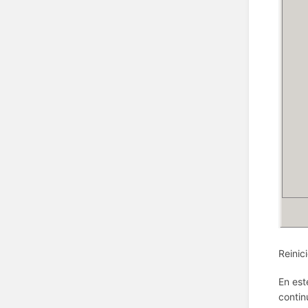
Reinic
En est
contin