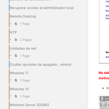
Recuperar acceso al administrador local
Remote Desktop
1 Page
NTP
2 Pages
Unidades de red
1 Page
Ocultar opciones de apagado , reinicio
No deb
Windows 11
motivo
1 Page
I
Windows 10
1 Page
Windows Server 2008R2