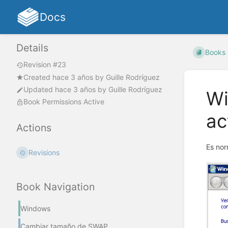
Docs
Details
Books
Revision #23
Created
hace 3 años
by
Guille Rodríguez
Updated
hace 3 años
by
Guille Rodríguez
Wi
Book Permissions Active
ac
Actions
Es nor
Revisions
Book Navigation
Windows
Cambiar tamaño de SWAP