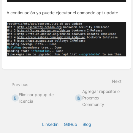
A continuación ya puede ejecutar el comando apt update
Enter
section
select
Next
mode
Previous
Agregar repositorio
Eliminar popup de
Proxmox
licencia
Community
Linkedin
GitHub
Blog