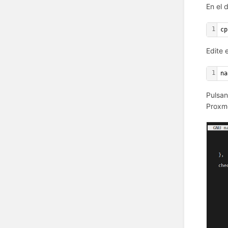
En el 
1
cp
Edite e
1
na
Pulsa
Proxmo