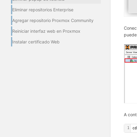
Eliminar repositorios Enterprise
Agregar repositorio Proxmox Community
Conect
Reiniciar interfaz web en Proxmox
puede 
Instalar certificado Web
A cont
1
cd