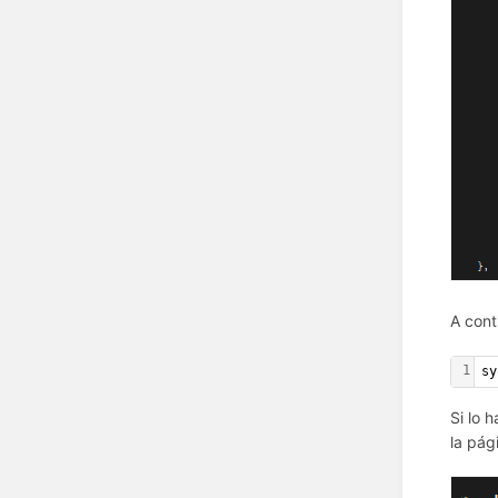
A cont
1
sy
Si lo 
la pág