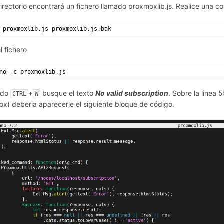
directorio encontrará un fichero llamado proxmoxlib.js. Realice una c
 proxmoxlib.js proxmoxlib.js.bak
l fichero
no -c proxmoxlib.js
ndo
+
busque el texto
No valid subscription
. Sobre la linea 
CTRL
W
x) deberia aparecerle el siguiente bloque de código.