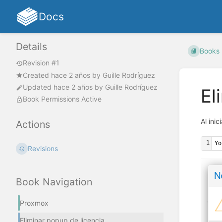
Docs
Details
Books
Revision #1
Created
hace 2 años
by
Guille Rodríguez
Updated
hace 2 años
by
Guille Rodríguez
El
Book Permissions Active
Al ini
Actions
1
Yo
Revisions
Book Navigation
Proxmox
Eliminar popup de licencia