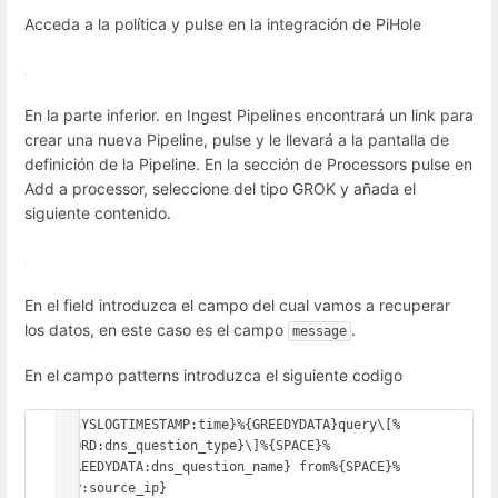
Acceda a la política y pulse en la integración de PiHole
En la parte inferior. en Ingest Pipelines encontrará un link para
crear una nueva Pipeline, pulse y le llevará a la pantalla de
definición de la Pipeline. En la sección de Processors pulse en
Add a processor, seleccione del tipo GROK y añada el
siguiente contenido.
En el field introduzca el campo del cual vamos a recuperar
los datos, en este caso es el campo
.
message
En el campo patterns introduzca el siguiente codigo
%{SYSLOGTIMESTAMP:time}%{GREEDYDATA}query\[%
{WORD:dns_question_type}\]%{SPACE}%
{GREEDYDATA:dns_question_name} from%{SPACE}%