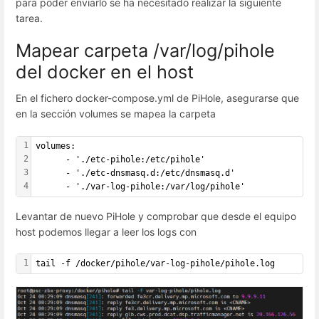
para poder enviarlo se ha necesitado realizar la siguiente
tarea.
Mapear carpeta /var/log/pihole
del docker en el host
En el fichero docker-compose.yml de PiHole, asegurarse que
en la sección volumes se mapea la carpeta
1
volumes:
2
      - './etc-pihole:/etc/pihole'
3
      - './etc-dnsmasq.d:/etc/dnsmasq.d'
4
      - './var-log-pihole:/var/log/pihole'
Levantar de nuevo PiHole y comprobar que desde el equipo
host podemos llegar a leer los logs con
1
tail -f /docker/pihole/var-log-pihole/pihole.log