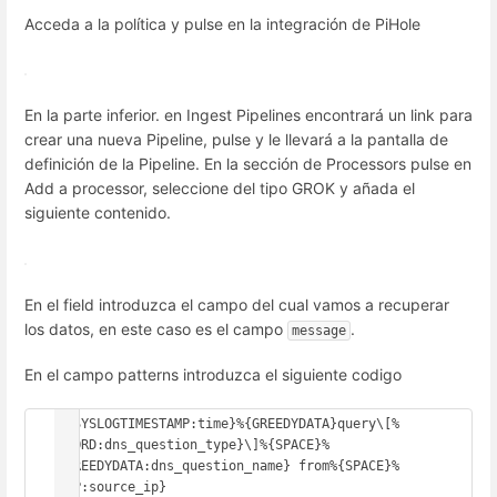
Acceda a la política y pulse en la integración de PiHole
En la parte inferior. en Ingest Pipelines encontrará un link para
crear una nueva Pipeline, pulse y le llevará a la pantalla de
definición de la Pipeline. En la sección de Processors pulse en
Add a processor, seleccione del tipo GROK y añada el
siguiente contenido.
En el field introduzca el campo del cual vamos a recuperar
los datos, en este caso es el campo
.
message
En el campo patterns introduzca el siguiente codigo
%{SYSLOGTIMESTAMP:time}%{GREEDYDATA}query\[%
{WORD:dns_question_type}\]%{SPACE}%
{GREEDYDATA:dns_question_name} from%{SPACE}%