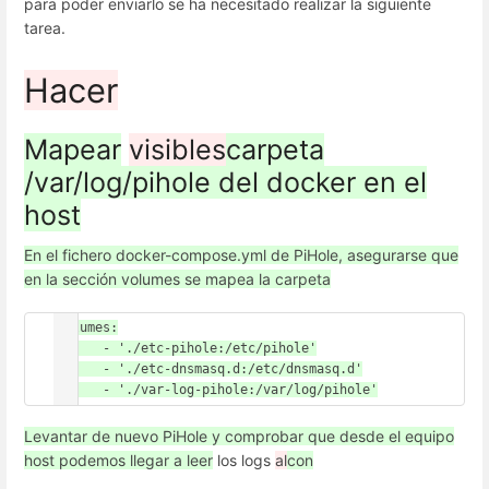
para poder enviarlo se ha necesitado realizar la siguiente
tarea.
Hacer
Mapear
visibles
carpeta
/var/log/pihole del docker en el
host
En el fichero docker-compose.yml de PiHole, asegurarse que
en la sección volumes se mapea la carpeta
volumes:

      - './etc-pihole:/etc/pihole'

      - './etc-dnsmasq.d:/etc/dnsmasq.d'

Levantar de nuevo PiHole y comprobar que desde el equipo
host podemos llegar a leer
los logs
al
con