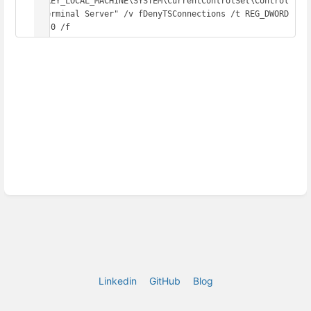
"HKEY_LOCAL_MACHINE\SYSTEM\CurrentControlSet\Control
\Terminal Server" /v fDenyTSConnections /t REG_DWORD 
Linkedin
GitHub
Blog