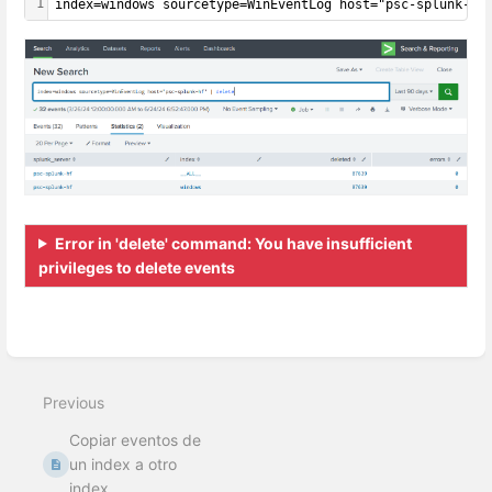
1
index=windows sourcetype=WinEventLog host="psc-splunk-hf
Error in 'delete' command: You have insufficient
privileges to delete events
Enter
section
select
mode
Previous
Copiar eventos de
un index a otro
index